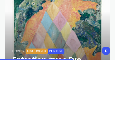
HOME
DISCOVERED
PEINTURE
Entretien avec Eve
Vilain
LOUIZ CASTIELLA
31 MAI 2026
853,0 VIEWS
31 MAI 2026
0 COMMENTS
SHARES:
Une fois par mois, nous donnons la parole à de
jeunes artistes sous le format d’une interview.