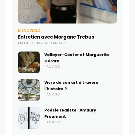
DISCOVERED
Entretien avec Morgane Trebus
MATTHIEU LIVRIERI
1 AN AGO
Vallayer-Coster et Marguerite
Gérard
1 AN AGO
Vivre de son art à travers
l’histoire ?
1 AN AGO
Poésie réaliste : Amaury
Preumont
1 AN AGO