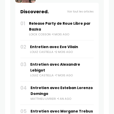
Discovered.
Voir tout les articles
01
Release Party de Roue Libre par
Bazka
LOICK COSSON
1 MOIS AGO
02
Entretien avec Eve Vilain
LOUIZ CASTIELLA
2 MOIS AGO
03
Entretien avec Alexandre
Lebigot
LOUIZ CASTIELLA
7 MOIS AGO
04
Entretien avec Esteban Lorenzo
Domingo
MATTHIEU LIVRIERI
1 AN AGO
05
Entretien avec Morgane Trebus