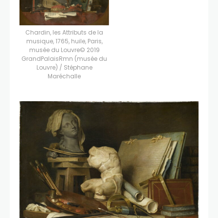
Chardin, les Attributs de la
musique, 1765, huile, Paris,
musée du Louvre© 2019
GrandPalaisRmn (musée du
Louvre) / Stéphane
Maréchalle