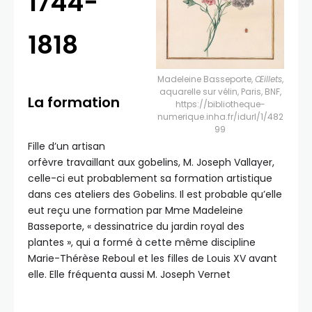
1744-
1818
Madeleine Basseporte,
Œillets
,
aquarelle sur vélin, Paris, BNF,
La formation
https://bibliotheque-
numerique.inha.fr/idurl/1/482
99
Fille d’un artisan
orfèvre travaillant aux gobelins, M. Joseph Vallayer,
celle-ci eut probablement sa formation artistique
dans ces ateliers des Gobelins. Il est probable qu’elle
eut reçu une formation par Mme Madeleine
Basseporte, « dessinatrice du jardin royal des
plantes », qui a formé à cette même discipline
Marie-Thérèse Reboul et les filles de Louis XV avant
elle. Elle fréquenta aussi M. Joseph Vernet