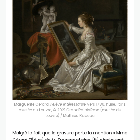
Marguerite Gérard,
l’élève intéressante
, vers 1786, huile, Paris,
musée du Louvre,
© 2021 GrandPalaisRmn (musée du
Louvre) / Mathieu Rabeau
Malgré le fait que la gravure porte la mention « Mme