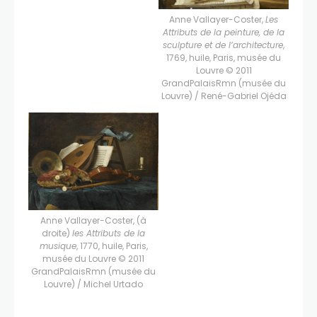
Anne Vallayer-Coster,
Les
Attributs de la peinture, de la
sculpture et de l’architecture
,
1769, huile, Paris, musée du
Louvre © 2011
GrandPalaisRmn (musée du
Louvre) / René-Gabriel Ojéda
Anne Vallayer-Coster, (à
droite)
les Attributs de la
musique
, 1770, huile, Paris,
musée du Louvre © 2011
GrandPalaisRmn (musée du
Louvre) / Michel Urtado