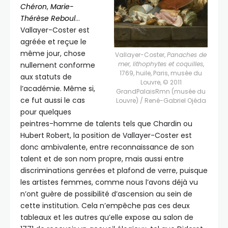
Chéron
,
Marie-
Thérèse Reboul
…
Vallayer-Coster est
agréée et reçue le
même jour, chose
Vallayer-Coster,
Panaches de
mer, lithophytes et coquilles
,
nullement conforme
1769, huile, Paris, musée du
aux statuts de
Louvre, © 2011
l’académie. Même si,
GrandPalaisRmn (musée du
ce fut aussi le cas
Louvre) / René-Gabriel Ojéda
pour quelques
peintres-homme de talents tels que Chardin ou
Hubert Robert, la position de Vallayer-Coster est
donc ambivalente, entre reconnaissance de son
talent et de son nom propre, mais aussi entre
discriminations genrées et plafond de verre, puisque
les artistes femmes, comme nous l’avons déjà vu
n’ont guère de possibilité d’ascension au sein de
cette institution. Cela n’empêche pas ces deux
tableaux et les autres qu’elle expose au salon de