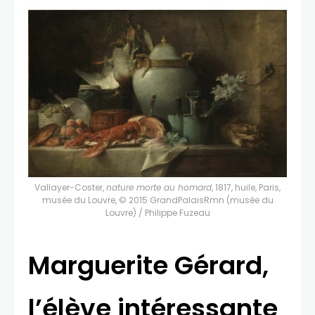
Vallayer-Coster,
nature morte au homard
, 1817, huile, Paris,
musée du Louvre, © 2015 GrandPalaisRmn (musée du
Louvre) / Philippe Fuzeau
Marguerite Gérard,
l’élève intéressante