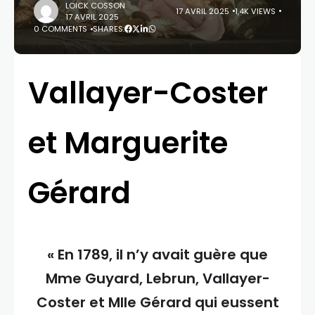
LOICK COSSON
17 AVRIL 2025
1,4K VIEWS
17 AVRIL 2025
0 COMMENTS
SHARES:
Vallayer-Coster
et Marguerite
Gérard
« En 1789, il n’y avait guère que
Mme Guyard, Lebrun, Vallayer-
Coster et Mlle Gérard qui eussent