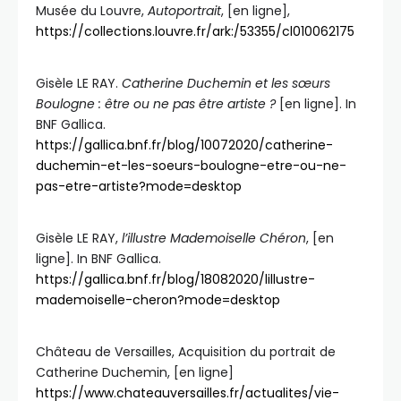
Musée du Louvre,
Autoportrait
, [en ligne],
https://collections.louvre.fr/ark:/53355/cl010062175
Gisèle LE RAY.
Catherine Duchemin et les sœurs
Boulogne : être ou ne pas être artiste ?
[en ligne]. In
BNF Gallica.
https://gallica.bnf.fr/blog/10072020/catherine-
duchemin-et-les-soeurs-boulogne-etre-ou-ne-
pas-etre-artiste?mode=desktop
Gisèle LE RAY,
l’illustre Mademoiselle Chéron
, [en
ligne]. In BNF Gallica.
https://gallica.bnf.fr/blog/18082020/lillustre-
mademoiselle-cheron?mode=desktop
Château de Versailles, Acquisition du portrait de
Catherine Duchemin, [en ligne]
https://www.chateauversailles.fr/actualites/vie-