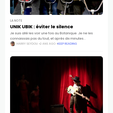
LA NOTE
UNIK UBIK : éviter le silence
Je suis allé les voir une fois au Botanique. Je ne les
connaissais pas du tout, et après dix minutes
d’appréhension, j’ai finalement saisi cette énergie
HARRY SEYDOU
2 ANS AGO
KEEP READING
incroyable qui se déployait