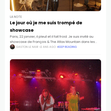
LA NOTE
Le jour où je me suis trompé de
showcase
Paris, 22 janvier, il pleut et il fait froid. Je suis invité au
showcase de François & The Atlas Mountain dans les
locaux du label IDOL pour la release de
GASTON LE NAIR
2 ANS AGO
KEEP READING