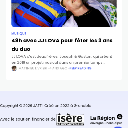
MUSIQUE
48h avec JJ LOVA pour fêter les 3 ans
du duo
JJ LOVA c’est deux frères, Joseph & Gaston, qui créent
en 2019 un projet musical dans un premier temps
nommé « JOSEPHJOSEPH ». Après 3 ans de création, de
MATTHIEU LIVRIERI
4 ANS AGO
KEEP READING
concerts
Copyright © 2026 JATT | Créé en 2022 à Grenoble
Avec le soutien financier de