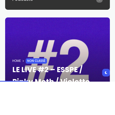
HOME
NON CLASSÉ
LE LIVE #2 – ESSPE /
Pinky Moth / Violette
Adam
MATTHIEU LIVRIERI
24 NOVEMBRE 2022
761,0 VIEWS
24 NOVEMBRE 2022
0 COMMENTS
SHARES: