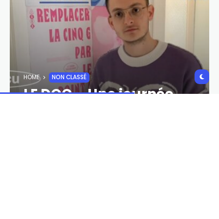
HOME
NON CLASSÉ
LE DOC – Une journée
avec Efrasis
MATTHIEU LIVRIERI
29 MAI 2023
703,0 VIEWS
29 MAI 2023
0 COMMENTS
SHARES:
Notre reporter Matthieu Livrieri à suivit durant une
journée l’artiste EFRASIS rappeur originaire de Ville