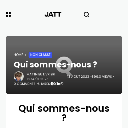
Q
HOME
NON CLASSÉ
Qui sommes-nous ?
MATTHIEU LIVRIERI
13 AOÛT 2023
899,0 VIEWS
13 AOÛT 2023
0 COMMENTS
SHARES:
Qui sommes-nous
?