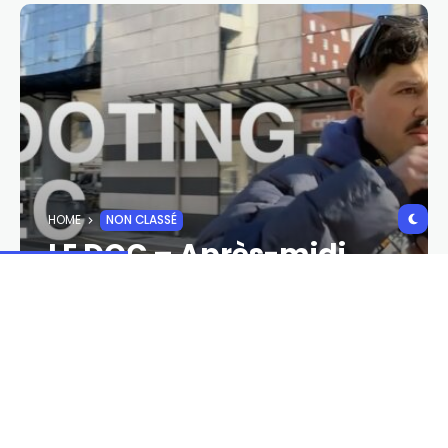
HOME
NON CLASSÉ
LE DOC – Après-midi
shooting avec CAPEK
MATTHIEU LIVRIERI
19 AVRIL 2023
672,0 VIEWS
19 AVRIL 2023
0 COMMENTS
SHARES: