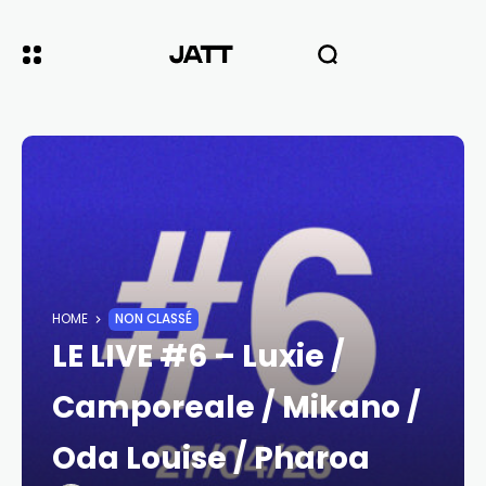
HOME
NON CLASSÉ
LE LIVE #6 – Luxie /
Camporeale / Mikano /
Oda Louise / Pharoa