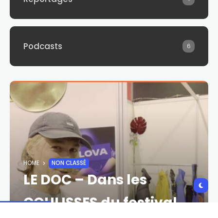
Podcasts
6
HOME
NON CLASSÉ
LE DOC – Dans les
COULISSES du festival