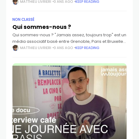
juillet dernier, Jamais assez toujours trop est allé
MATTHIEU LIVRIERI
3 ANS AGO
KEEP READING
interviewé le groupe "+++"
NON CLASSÉ
Qui sommes-nous ?
Qui sommes-nous ? "Jamais assez, toujours trop" est un
média associatif basé entre Grenoble, Paris et Bruxelles,
fondé en septembre 2022 par Matthieu Livrieri et Kirkor
MATTHIEU LIVRIERI
3 ANS AGO
KEEP READING
Albert.L'objectif de JATT est