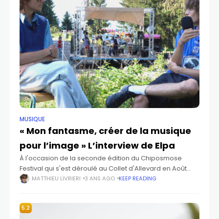
MUSIQUE
« Mon fantasme, créer de la musique
pour l’image » L’interview de Elpa ​
À l'occasion de la seconde édition du Chiposmose
Festival qui s'est déroulé au Collet d'Allevard en Août
dernier, Matthieu Livrieri a posé quelques questions à
MATTHIEU LIVRIERI
3 ANS AGO
KEEP READING
Elpa à propos de son
5.2