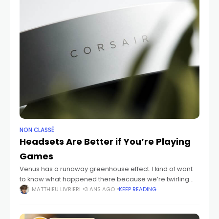
NON CLASSÉ
Headsets Are Better if You’re Playing
Games
Venus has a runaway greenhouse effect. I kind of want
to know what happened there because we’re twirling
knobs here on Earth without knowing the consequences
MATTHIEU LIVRIERI
3 ANS AGO
KEEP READING
of it. Mars once