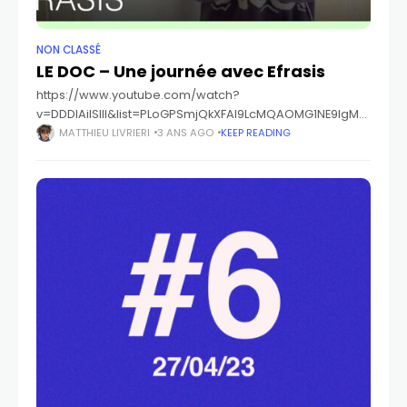
NON CLASSÉ
LE DOC – Une journée avec Efrasis
https://www.youtube.com/watch?
v=DDDIAiISlII&list=PLoGPSmjQkXFAl9LcMQAOMG1NE9lgMC
Rmz&index=2Notre reporter Matthieu Livrieri à suivit
MATTHIEU LIVRIERI
3 ANS AGO
KEEP READING
durant une journée l'artiste EFRASIS rappeur originaire
de Ville Fontaine. Découvrez en trois épisodes, trois
facettes du travail de EFRASIS.