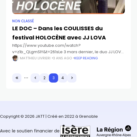
NON CLASSÉ
LE DOC – Dans les COULISSES du
festival HOLOCÈNE avec JJ LOVA
https://www.youtube.com/watch?
v=z1b_QLgmSIY&t=261sLe 3 mars dernier, le duo JJ LOVA
ont invité Jamais assez toujours trop à les suivre dans
MATTHIEU LIVRIERI
3 ANS AGO
KEEP READING
les préparatifs de leur concert pour le festival Holocène
à Grenoble.
2
3
4
Copyright © 2026 JATT | Créé en 2022 à Grenoble
Avec le soutien financier de