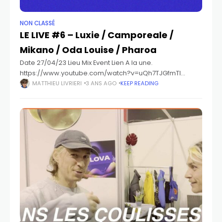
NON CLASSÉ
LE LIVE #6 – Luxie / Camporeale /
Mikano / Oda Louise / Pharoa
Date 27/04/23 Lieu Mix Event Lien A la une.
https://www.youtube.com/watch?v=uQh7TJGfmTI
Participants. Crédits. Curation : @kirkoralbert &
MATTHIEU LIVRIERI
3 ANS AGO
KEEP READING
CamporealeChef opérateur : @kaisgagliardoMontage :
Kaïs GagliardoIdentité visuelle :
@matthieu.livrieriRemerciements :Mix EventShaolin
Shadow