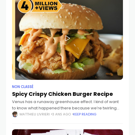
NON CLASSÉ
Spicy Crispy Chicken Burger Recipe
Venus has a runaway greenhouse effect. I kind of want
to know what happened there because we’re twirling
knobs here on Earth without knowing the consequences
MATTHIEU LIVRIERI
3 ANS AGO
KEEP READING
of it. Mars once